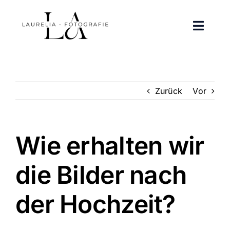
Zum
Inhalt
Toggle
springen
Naviga
Portfolio
Zurück
Vor
Über mich
Kontakt
Wie erhalten wir
FAQ
die Bilder nach
Instagram
der Hochzeit?
Facebook