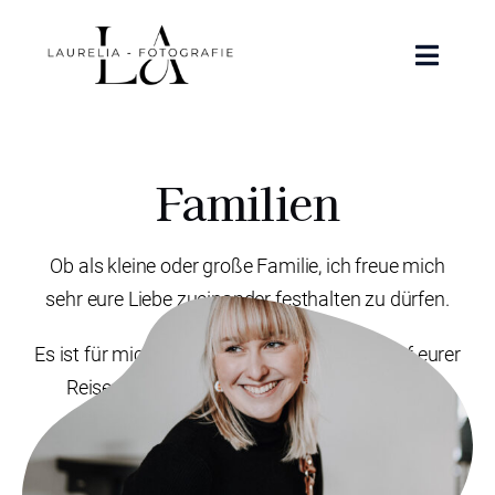
Zum
Inhalt
Toggle
springen
Naviga
Portfolio
Familien
Über mich
Ob als kleine oder große Familie, ich freue mich
Kontakt
sehr eure Liebe zueinander festhalten zu dürfen.
FAQ
Es ist für mich immer ein Abenteuer Euch auf eurer
Reise zu begleiten und Erinnerungen für die
Instagram
Ewigkeit zu schaffen.
Facebook