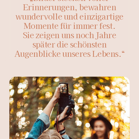
Erinnerungen, bewahren
wundervolle und einzigartige
Momente für immer fest.
Sie zeigen uns noch Jahre
später die schönsten
Augenblicke
unseres Lebens.“