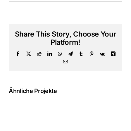
Share This Story, Choose Your
Platform!
Facebook
X
Reddit
LinkedIn
WhatsApp
Telegram
Tumblr
Pinterest
Vk
Xing
E-
Mail
Ähnliche Projekte