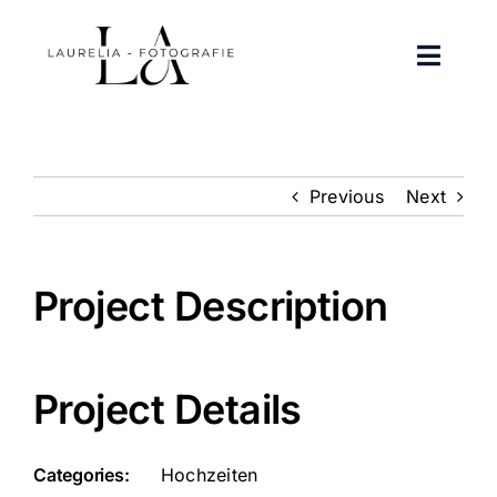
Zum
Inhalt
Toggle
springen
Naviga
Portfolio
Previous
Next
Über mich
Kontakt
Project Description
FAQ
Project Details
Instagram
Facebook
Categories:
Hochzeiten